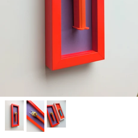
Muppets Show
Marvel
Batman & Superman
Entenhausen
Simpsons
Neu
Neu
E.T. der Außerirdische
Rosaroter Panther
Mr. Bean
Tom & Jerry