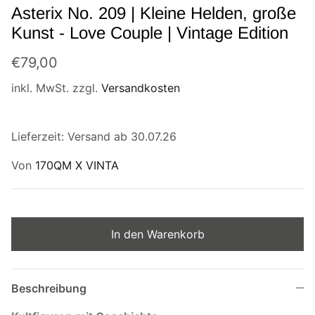
Asterix No. 209 | Kleine Helden, große
Marioland
Kunst - Love Couple | Vintage Edition
rmtrooper - Star
Sponge Bob
den, große Kunst
€79,00
Edition
Garfield
inkl. MwSt. zzgl.
Versandkosten
Tom & Jerry No. 02 | Kleine Helden,
große Kunst No. 191 | Vintage Edition
Die Schlümpfe
€99,00
Lieferzeit: Versand ab 30.07.26
Daisy 
1er Helden
Von
170QM X VINTA
Kunst 
€69,0
2er Helden
3er Helden
In den Warenkorb
Beschreibung