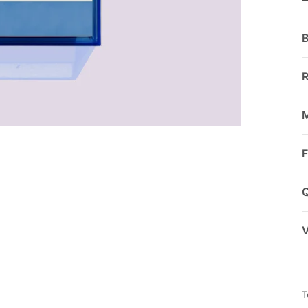
B
M
F
Q
T