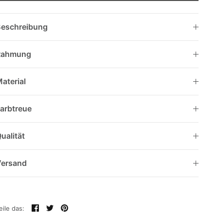
eschreibung
Rahmung
aterial
arbtreue
ualität
Versand
Teilen
Twittern
Pinnen
eile das: