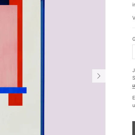
i
J
S
u
E
u