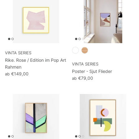
Marioland
rmtrooper - Star
Sponge Bob
den, große Kunst
Edition
Garfield
Tom & Jerry No. 02 | Kleine Helden,
große Kunst No. 191 | Vintage Edition
Die Schlümpfe
VINTA SERIES
€99,00
Rike. Rose / Edition im Pop Art
VINTA SERIES
Daisy 
1er Helden
Rahmen
Poster - Sjut Flieder
Kunst 
€149,00
ab
€79,00
ab
€69,0
2er Helden
3er Helden