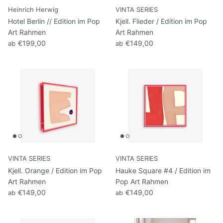
Heinrich Herwig
VINTA SERIES
Muppets Show
Hotel Berlin // Edition im Pop
Kjell. Flieder / Edition im Pop
Art Rahmen
Art Rahmen
Marvel
€199,00
€149,00
ab
ab
Batman & Superman
Entenhausen
Simpsons
Neu
Neu
E.T. der Außerirdische
VINTA SERIES
VINTA SERIES
Rosaroter Panther
Kjell. Orange / Edition im Pop
Hauke Square #4 / Edition im
Art Rahmen
Pop Art Rahmen
Mr. Bean
€149,00
€149,00
ab
ab
Tom & Jerry