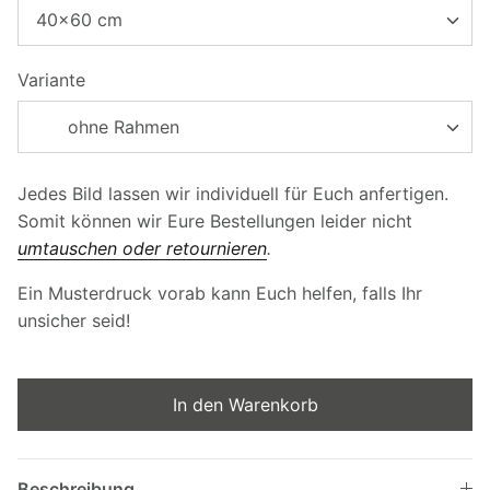
40x60 cm
Marioland
rmtrooper - Star
Sponge Bob
Variante
den, große Kunst
Edition
ohne Rahmen
Garfield
Tom & Jerry No. 02 | Kleine Helden,
große Kunst No. 191 | Vintage Edition
Die Schlümpfe
€99,00
Jedes Bild lassen wir individuell für Euch anfertigen.
Somit können wir Eure Bestellungen leider nicht
Daisy 
1er Helden
umtauschen oder retournieren
.
Kunst 
€69,0
2er Helden
Ein Musterdruck vorab kann Euch helfen, falls Ihr
unsicher seid!
3er Helden
In den Warenkorb
Beschreibung