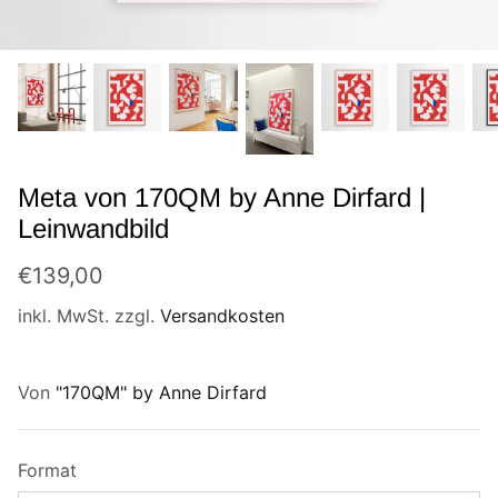
Muppets Show
Marvel
Batman & Superman
Meta von 170QM by Anne Dirfard |
Entenhausen
Leinwandbild
Simpsons
€139,00
Neu
Neu
E.T. der Außerirdische
inkl. MwSt. zzgl.
Versandkosten
Rosaroter Panther
Von
"170QM" by Anne Dirfard
Mr. Bean
Tom & Jerry
Format